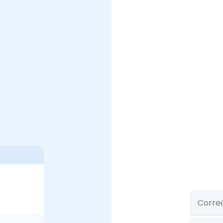
Correo