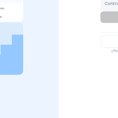
Contr
¿No