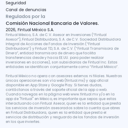
Seguridad
Canal de denuncias
Regulados por la
Comisión Nacional Bancaria de Valores.
2026, Fintual México S.A.
Fintual México, S.A. de C.V. Asesor en Inversiones (“Fintual 
Asesor”), Fintual Distribuidora, S.A. de C.V. Sociedad Distribuidora 
Integral de Acciones de Fondos de Inversión (“Fintual 
Distribuidora”) y Fintual TD, S.A. de C.V. (“Fintual Transmisora de 
Dinero”, entidad transmisora de dinero que facilita 
transferencias desde y hacia EE.UU. para poder realizar 
inversiones en acciones), son subsidiarias de Fintual Inc. Estas 
entidades se identifican conjuntamente como “Fintual México”.

Fintual México no opera con asesores externos ni filiales. Nuestras 
únicas operaciones son vía web (fintual.mx) y app oficial 
disponible en App Store y Google Play. Si tienes dudas, 
contáctanos a través del soporte oficial de la app o web. 
Cuando navegas en la página web www.fintual.mx y/o en la 
app de "Fintual" en México, es importante que sepas que estas 
interactuando con Fintual Asesor, quien es la entidad que presta 
los servicios de inversión asesorados sobre la cuenta que abres 
en Fintual Distribuidora, quien es la entidad que presta el 
servicios de distribución y resguardo de los fondos de inversión 
en los que inviertes.
