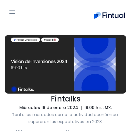
Cash Up
Plan de Retiro
Acciones
PPR
Fintualist
Entrar
Empieza ahora
Fintalks
Miércoles 16 de enero 2024  |  19:00 hrs. MX.
Tanto los mercados como la actividad económica 
superaron las expectativas en 2023.