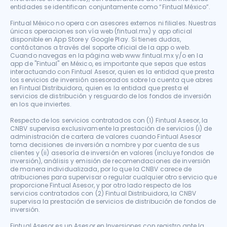
entidades se identifican conjuntamente como “Fintual México”.

Fintual México no opera con asesores externos ni filiales. Nuestras 
únicas operaciones son vía web (fintual.mx) y app oficial 
disponible en App Store y Google Play. Si tienes dudas, 
contáctanos a través del soporte oficial de la app o web. 
Cuando navegas en la página web www.fintual.mx y/o en la 
app de "Fintual" en México, es importante que sepas que estas 
interactuando con Fintual Asesor, quien es la entidad que presta 
los servicios de inversión asesorados sobre la cuenta que abres 
en Fintual Distribuidora, quien es la entidad que presta el 
servicios de distribución y resguardo de los fondos de inversión 
en los que inviertes.

Respecto de los servicios contratados con (1) Fintual Asesor, la 
CNBV supervisa exclusivamente la prestación de servicios (i) de 
administración de cartera de valores cuando Fintual Asesor 
toma decisiones de inversión a nombre y por cuenta de sus 
clientes y (ii) asesoría de inversión en valores (incluye fondos de 
inversión), análisis y emisión de recomendaciones de inversión 
de manera individualizada, por lo que la CNBV carece de 
atribuciones para supervisar o regular cualquier otro servicio que 
proporcione Fintual Asesor, y por otro lado respecto de los 
servicios contratados con (2) Fintual Distribuidora, la CNBV 
supervisa la prestación de servicios de distribución de fondos de 
inversión.

Fintual Asesor es un Asesor en Inversiones con registro ante la 