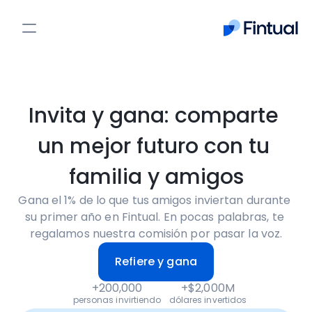
Cash Up
PPR
Acciones
Invita y gana: comparte 
PPR
un mejor futuro con tu 
Nosotros
familia y amigos
Fintualist
Gana el 1% de lo que tus amigos inviertan durante 
Entrar
Crear cuenta
su primer año en Fintual. En pocas palabras, te 
regalamos nuestra comisión por pasar la voz.
Refiere y gana
+200,000
+$2,000M
personas invirtiendo
dólares invertidos