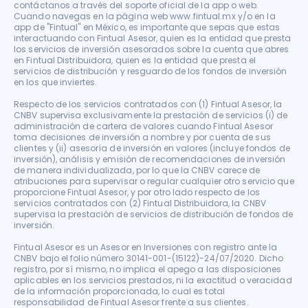
contáctanos a través del soporte oficial de la app o web. 
Cuando navegas en la página web www.fintual.mx y/o en la 
app de "Fintual" en México, es importante que sepas que estas 
interactuando con Fintual Asesor, quien es la entidad que presta 
los servicios de inversión asesorados sobre la cuenta que abres 
en Fintual Distribuidora, quien es la entidad que presta el 
servicios de distribución y resguardo de los fondos de inversión 
en los que inviertes.

Respecto de los servicios contratados con (1) Fintual Asesor, la 
CNBV supervisa exclusivamente la prestación de servicios (i) de 
administración de cartera de valores cuando Fintual Asesor 
toma decisiones de inversión a nombre y por cuenta de sus 
clientes y (ii) asesoría de inversión en valores (incluye fondos de 
inversión), análisis y emisión de recomendaciones de inversión 
de manera individualizada, por lo que la CNBV carece de 
atribuciones para supervisar o regular cualquier otro servicio que 
proporcione Fintual Asesor, y por otro lado respecto de los 
servicios contratados con (2) Fintual Distribuidora, la CNBV 
supervisa la prestación de servicios de distribución de fondos de 
inversión.

Fintual Asesor es un Asesor en Inversiones con registro ante la 
CNBV bajo el folio número 30141-001-(15122)-24/07/2020. Dicho 
registro, por sí mismo, no implica el apego a las disposiciones 
aplicables en los servicios prestados, ni la exactitud o veracidad 
de la información proporcionada, lo cual es total 
responsabilidad de Fintual Asesor frente a sus clientes.
