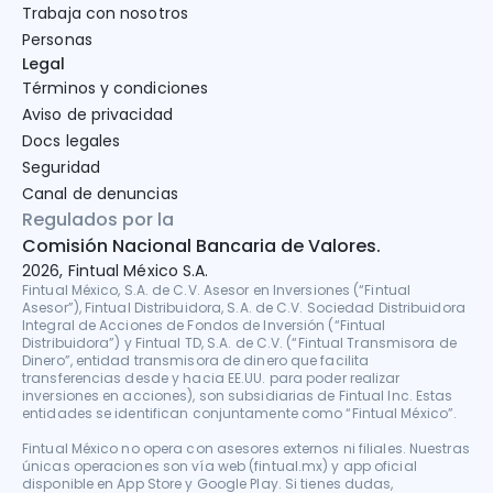
Trabaja con nosotros
Personas
Legal
Términos y condiciones
Aviso de privacidad
Docs legales
Seguridad
Canal de denuncias
Regulados por la
Comisión Nacional Bancaria de Valores.
2026, Fintual México S.A.
Fintual México, S.A. de C.V. Asesor en Inversiones (“Fintual 
Asesor”), Fintual Distribuidora, S.A. de C.V. Sociedad Distribuidora 
Integral de Acciones de Fondos de Inversión (“Fintual 
Distribuidora”) y Fintual TD, S.A. de C.V. (“Fintual Transmisora de 
Dinero”, entidad transmisora de dinero que facilita 
transferencias desde y hacia EE.UU. para poder realizar 
inversiones en acciones), son subsidiarias de Fintual Inc. Estas 
entidades se identifican conjuntamente como “Fintual México”.

Fintual México no opera con asesores externos ni filiales. Nuestras 
únicas operaciones son vía web (fintual.mx) y app oficial 
disponible en App Store y Google Play. Si tienes dudas, 