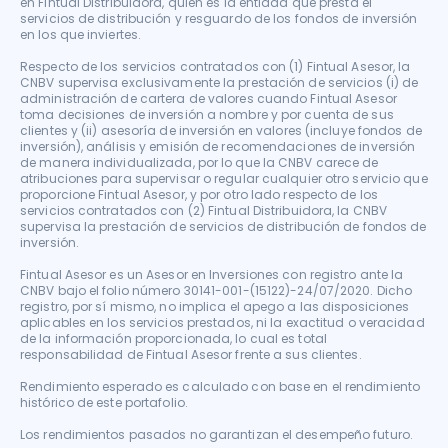
en Fintual Distribuidora, quien es la entidad que presta el 
servicios de distribución y resguardo de los fondos de inversión 
en los que inviertes.

Respecto de los servicios contratados con (1) Fintual Asesor, la 
CNBV supervisa exclusivamente la prestación de servicios (i) de 
administración de cartera de valores cuando Fintual Asesor 
toma decisiones de inversión a nombre y por cuenta de sus 
clientes y (ii) asesoría de inversión en valores (incluye fondos de 
inversión), análisis y emisión de recomendaciones de inversión 
de manera individualizada, por lo que la CNBV carece de 
atribuciones para supervisar o regular cualquier otro servicio que 
proporcione Fintual Asesor, y por otro lado respecto de los 
servicios contratados con (2) Fintual Distribuidora, la CNBV 
supervisa la prestación de servicios de distribución de fondos de 
inversión.

Fintual Asesor es un Asesor en Inversiones con registro ante la 
CNBV bajo el folio número 30141-001-(15122)-24/07/2020. Dicho 
registro, por sí mismo, no implica el apego a las disposiciones 
aplicables en los servicios prestados, ni la exactitud o veracidad 
de la información proporcionada, lo cual es total 
responsabilidad de Fintual Asesor frente a sus clientes.

Rendimiento esperado es calculado con base en el rendimiento 
histórico de este portafolio.

Los rendimientos pasados no garantizan el desempeño futuro.