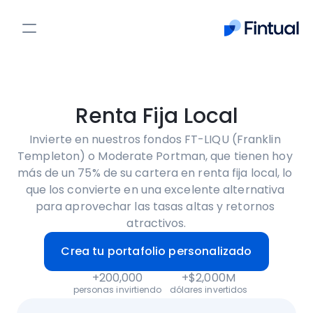
Cash Up
PPR
Acciones
Renta Fija Local
PPR
Invierte en nuestros fondos FT-LIQU (Franklin 
Nosotros
Templeton) o Moderate Portman, que tienen hoy 
más de un 75% de su cartera en renta fija local, lo 
Fintualist
que los convierte en una excelente alternativa 
para aprovechar las tasas altas y retornos 
Entrar
Crear cuenta
atractivos.
Crea tu portafolio personalizado
+200,000
+$2,000M
personas invirtiendo
dólares invertidos