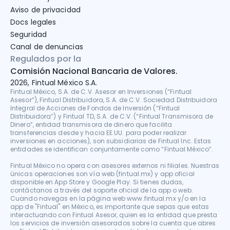
Aviso de privacidad
Docs legales
Seguridad
Canal de denuncias
Regulados por la
Comisión Nacional Bancaria de Valores.
2026, Fintual México S.A.
Fintual México, S.A. de C.V. Asesor en Inversiones (“Fintual 
Asesor”), Fintual Distribuidora, S.A. de C.V. Sociedad Distribuidora 
Integral de Acciones de Fondos de Inversión (“Fintual 
Distribuidora”) y Fintual TD, S.A. de C.V. (“Fintual Transmisora de 
Dinero”, entidad transmisora de dinero que facilita 
transferencias desde y hacia EE.UU. para poder realizar 
inversiones en acciones), son subsidiarias de Fintual Inc. Estas 
entidades se identifican conjuntamente como “Fintual México”.

Fintual México no opera con asesores externos ni filiales. Nuestras 
únicas operaciones son vía web (fintual.mx) y app oficial 
disponible en App Store y Google Play. Si tienes dudas, 
contáctanos a través del soporte oficial de la app o web. 
Cuando navegas en la página web www.fintual.mx y/o en la 
app de "Fintual" en México, es importante que sepas que estas 
interactuando con Fintual Asesor, quien es la entidad que presta 
los servicios de inversión asesorados sobre la cuenta que abres 