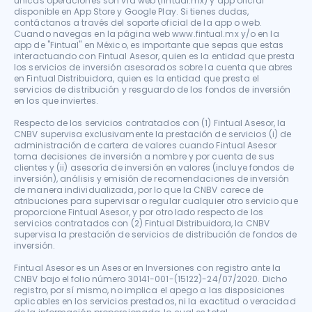
únicas operaciones son vía web (fintual.mx) y app oficial 
disponible en App Store y Google Play. Si tienes dudas, 
contáctanos a través del soporte oficial de la app o web. 
Cuando navegas en la página web www.fintual.mx y/o en la 
app de "Fintual" en México, es importante que sepas que estas 
interactuando con Fintual Asesor, quien es la entidad que presta 
los servicios de inversión asesorados sobre la cuenta que abres 
en Fintual Distribuidora, quien es la entidad que presta el 
servicios de distribución y resguardo de los fondos de inversión 
en los que inviertes.

Respecto de los servicios contratados con (1) Fintual Asesor, la 
CNBV supervisa exclusivamente la prestación de servicios (i) de 
administración de cartera de valores cuando Fintual Asesor 
toma decisiones de inversión a nombre y por cuenta de sus 
clientes y (ii) asesoría de inversión en valores (incluye fondos de 
inversión), análisis y emisión de recomendaciones de inversión 
de manera individualizada, por lo que la CNBV carece de 
atribuciones para supervisar o regular cualquier otro servicio que 
proporcione Fintual Asesor, y por otro lado respecto de los 
servicios contratados con (2) Fintual Distribuidora, la CNBV 
supervisa la prestación de servicios de distribución de fondos de 
inversión.

Fintual Asesor es un Asesor en Inversiones con registro ante la 
CNBV bajo el folio número 30141-001-(15122)-24/07/2020. Dicho 
registro, por sí mismo, no implica el apego a las disposiciones 
aplicables en los servicios prestados, ni la exactitud o veracidad 