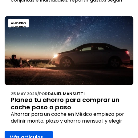
ingresos y guardar el dinero según el plazo de 
cada meta.
AHORRO
AHORRO
25 MAY 2026
/
POR
DANIEL MANSUTTI
Planea tu ahorro para comprar un 
coche paso a paso
Ahorrar para un coche en México empieza por 
definir monto, plazo y ahorro mensual, y elegir 
dónde guardar el dinero según liquidez y riesgo.
Más artículos