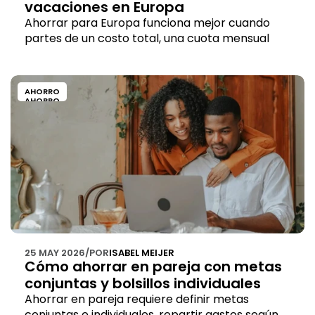
vacaciones en Europa
Ahorrar para Europa funciona mejor cuando 
partes de un costo total, una cuota mensual 
realista y consideras el tipo de cambio al 
guardar tu dinero.
AHORRO
AHORRO
25 MAY 2026
/
POR
ISABEL MEIJER
Cómo ahorrar en pareja con metas 
conjuntas y bolsillos individuales
Ahorrar en pareja requiere definir metas 
conjuntas e individuales, repartir gastos según 