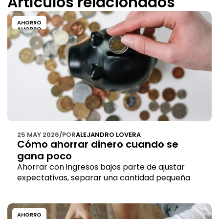
Artículos relacionados
AHORRO
AHORRO
25 MAY 2026
/
POR
ALEJANDRO LOVERA
Cómo ahorrar dinero cuando se 
gana poco
Ahorrar con ingresos bajos parte de ajustar 
expectativas, separar una cantidad pequeña 
desde el inicio y evitar que el dinero pierda 
valor.
AHORRO