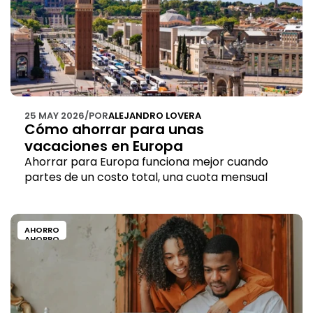
25 MAY 2026
/
POR
ALEJANDRO LOVERA
Cómo ahorrar para unas 
vacaciones en Europa
Ahorrar para Europa funciona mejor cuando 
partes de un costo total, una cuota mensual 
realista y consideras el tipo de cambio al 
guardar tu dinero.
AHORRO
AHORRO