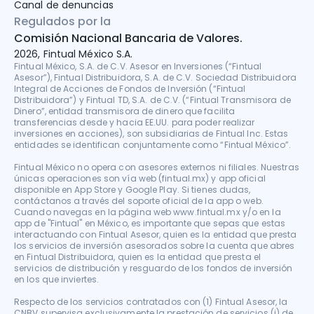
Canal de denuncias
Regulados por la
Comisión Nacional Bancaria de Valores.
2026, Fintual México S.A.
Fintual México, S.A. de C.V. Asesor en Inversiones (“Fintual 
Asesor”), Fintual Distribuidora, S.A. de C.V. Sociedad Distribuidora 
Integral de Acciones de Fondos de Inversión (“Fintual 
Distribuidora”) y Fintual TD, S.A. de C.V. (“Fintual Transmisora de 
Dinero”, entidad transmisora de dinero que facilita 
transferencias desde y hacia EE.UU. para poder realizar 
inversiones en acciones), son subsidiarias de Fintual Inc. Estas 
entidades se identifican conjuntamente como “Fintual México”.

Fintual México no opera con asesores externos ni filiales. Nuestras 
únicas operaciones son vía web (fintual.mx) y app oficial 
disponible en App Store y Google Play. Si tienes dudas, 
contáctanos a través del soporte oficial de la app o web. 
Cuando navegas en la página web www.fintual.mx y/o en la 
app de "Fintual" en México, es importante que sepas que estas 
interactuando con Fintual Asesor, quien es la entidad que presta 
los servicios de inversión asesorados sobre la cuenta que abres 
en Fintual Distribuidora, quien es la entidad que presta el 
servicios de distribución y resguardo de los fondos de inversión 
en los que inviertes.

Respecto de los servicios contratados con (1) Fintual Asesor, la 
CNBV supervisa exclusivamente la prestación de servicios (i) de 