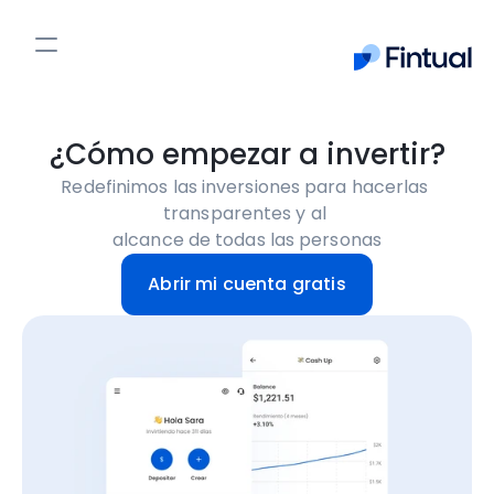
Cash Up
Plan de Retiro
¿Cómo empezar a invertir?
Acciones
Redefinimos las inversiones para hacerlas 
PPR
transparentes y al 

Fintualist
alcance de todas las personas
Abrir mi cuenta gratis
Entrar
Empieza ahora