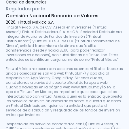
Canal de denuncias
Regulados por la
Comisión Nacional Bancaria de Valores.
2026, Fintual México S.A.
Fintual México, S.A. de C.V. Asesor en Inversiones (“Fintual 
Asesor”), Fintual Distribuidora, S.A. de C.V. Sociedad Distribuidora 
Integral de Acciones de Fondos de Inversión (“Fintual 
Distribuidora”) y Fintual TD, S.A. de C.V. (“Fintual Transmisora de 
Dinero”, entidad transmisora de dinero que facilita 
transferencias desde y hacia EE.UU. para poder realizar 
inversiones en acciones), son subsidiarias de Fintual Inc. Estas 
entidades se identifican conjuntamente como “Fintual México”.

Fintual México no opera con asesores externos ni filiales. Nuestras 
únicas operaciones son vía web (fintual.mx) y app oficial 
disponible en App Store y Google Play. Si tienes dudas, 
contáctanos a través del soporte oficial de la app o web. 
Cuando navegas en la página web www.fintual.mx y/o en la 
app de "Fintual" en México, es importante que sepas que estas 
interactuando con Fintual Asesor, quien es la entidad que presta 
los servicios de inversión asesorados sobre la cuenta que abres 
en Fintual Distribuidora, quien es la entidad que presta el 
servicios de distribución y resguardo de los fondos de inversión 
en los que inviertes.

Respecto de los servicios contratados con (1) Fintual Asesor, la 
CNBV supervisa exclusivamente la prestación de servicios (i) de 